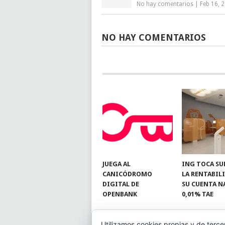
No hay comentarios
|
Feb 16, 
NO HAY COMENTARIOS
JUEGA AL
ING TOCA SU
CANICÓDROMO
LA RENTABIL
DIGITAL DE
SU CUENTA N
OPENBANK
0,01% TAE
Utilizamos cookies propias y de terce