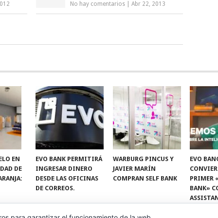
2012
No hay comentarios
|
Abr 22, 2013
ELO EN
EVO BANK PERMITIRÁ
WARBURG PINCUS Y
EVO BAN
IDAD DE
INGRESAR DINERO
JAVIER MARÍN
CONVIER
ARANJA:
DESDE LAS OFICINAS
COMPRAN SELF BANK
PRIMER 
DE CORREOS.
BANK» C
ASSISTA
ros para garantizar el funcionamiento de la web,