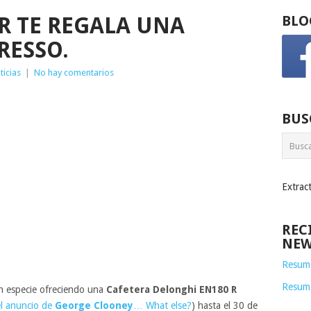
R TE REGALA UNA
BLO
RESSO.
ticias
|
No hay comentarios
BUS
Extrac
REC
NEW
Resume
Resum
n especie ofreciendo una
Cafetera Delonghi EN180 R
el anuncio de
George Clooney
… What else?
) hasta el 30 de