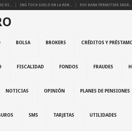
 DI...
ING TOCA SUELO EN LA REN...
EVO BANK PERMITIRÁ INGR...
RO
O
BOLSA
BROKERS
CRÉDITOS Y PRÉSTAM
O
FISCALIDAD
FONDOS
FRAUDES
H
NOTICIAS
OPINIÓN
PLANES DE PENSIONES
GUROS
SMS
TARJETAS
UTILIDADES