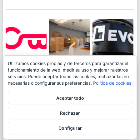
JUEGA AL
EVO BANK
Utilizamos cookies propias y de terceros para garantizar el
ING TOCA SUELO EN
CANICÓDROMO
PERMITIRÁ
funcionamiento de la web, medir su uso y mejorar nuestros
LA RENTABILIDAD
DIGITAL DE
INGRESAR DINERO
servicios. Puede aceptar todas las cookies, rechazar las no
DE SU CUENTA
OPENBANK
DESDE LAS OFICINAS
necesarias o configurar sus preferencias.
Política de cookies
NARANJA: 0,01% TAE
DE CORREOS.
Aceptar todo
© 2026
BLOGAHORRO
.
Rechazar
AVISO LEGAL
CONTACTA CON EL AUTOR
MAPA DE LA WEB
Configurar
MÁS INFORMACIÓN SOBRE LAS COOKIES
POLÍTICA DE COOKIES