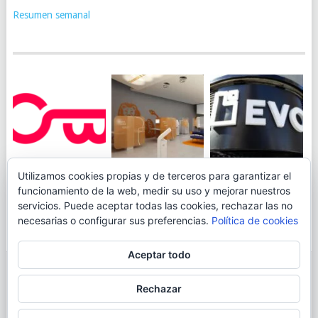
Resumen semanal
JUEGA AL
EVO BANK
Utilizamos cookies propias y de terceros para garantizar el
ING TOCA SUELO EN
CANICÓDROMO
PERMITIRÁ
funcionamiento de la web, medir su uso y mejorar nuestros
LA RENTABILIDAD
DIGITAL DE
INGRESAR DINERO
servicios. Puede aceptar todas las cookies, rechazar las no
DE SU CUENTA
OPENBANK
DESDE LAS OFICINAS
necesarias o configurar sus preferencias.
Política de cookies
NARANJA: 0,01% TAE
DE CORREOS.
Aceptar todo
© 2026
BLOGAHORRO
.
Rechazar
AVISO LEGAL
CONTACTA CON EL AUTOR
MAPA DE LA WEB