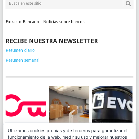
Extracto Bancario - Noticias sobre bancos
RECIBE NUESTRA NEWSLETTER
Resumen diario
Resumen semanal
JUEGA AL
EVO BANK
Utilizamos cookies propias y de terceros para garantizar el
ING TOCA SUELO EN
CANICÓDROMO
PERMITIRÁ
funcionamiento de la web, medir su uso y mejorar nuestros
LA RENTABILIDAD