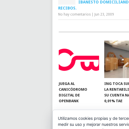
IBANESTO DOMICILIAN
RECIBOS.
No hay comentarios
|
Jun 23, 2009
JUEGA AL
ING TOCA SU
CANICÓDROMO
LA RENTABIL
DIGITAL DE
SU CUENTA N
OPENBANK
0,01% TAE
Utilizamos cookies propias y de terce
medir su uso y mejorar nuestros servi
© 2026
BLOGAHORRO
.