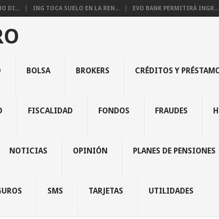
 DI...
ING TOCA SUELO EN LA REN...
EVO BANK PERMITIRÁ INGR...
RO
O
BOLSA
BROKERS
CRÉDITOS Y PRÉSTAM
O
FISCALIDAD
FONDOS
FRAUDES
H
NOTICIAS
OPINIÓN
PLANES DE PENSIONES
GUROS
SMS
TARJETAS
UTILIDADES