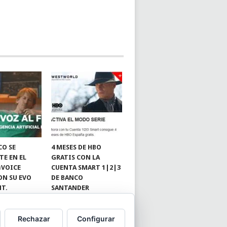
CO SE
4 MESES DE HBO
TE EN EL
GRATIS CON LA
«VOICE
CUENTA SMART 1|2|3
ON SU EVO
DE BANCO
NT.
SANTANDER
Rechazar
Configurar