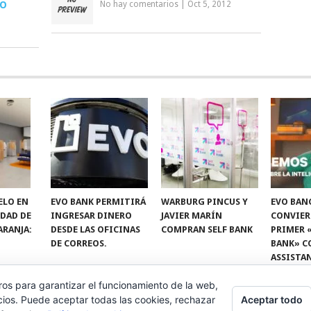
DO
No hay comentarios
|
Oct 5, 2012
ELO EN
EVO BANK PERMITIRÁ
WARBURG PINCUS Y
EVO BAN
IDAD DE
INGRESAR DINERO
JAVIER MARÍN
CONVIER
ARANJA:
DESDE LAS OFICINAS
COMPRAN SELF BANK
PRIMER 
DE CORREOS.
BANK» C
ASSISTA
ros para garantizar el funcionamiento de la web,
Aceptar todo
cios. Puede aceptar todas las cookies, rechazar