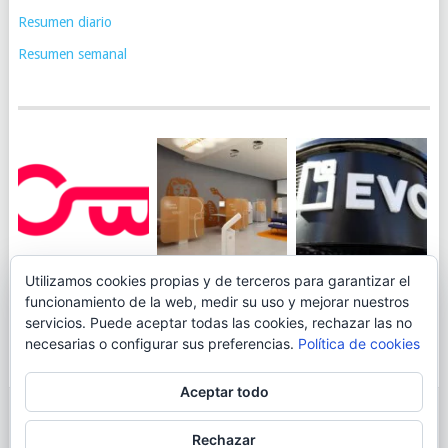
Resumen diario
Resumen semanal
JUEGA AL
EVO BANK
Utilizamos cookies propias y de terceros para garantizar el
ING TOCA SUELO EN
CANICÓDROMO
PERMITIRÁ
funcionamiento de la web, medir su uso y mejorar nuestros
LA RENTABILIDAD
DIGITAL DE
INGRESAR DINERO
servicios. Puede aceptar todas las cookies, rechazar las no
DE SU CUENTA
OPENBANK
DESDE LAS OFICINAS
necesarias o configurar sus preferencias.
Política de cookies
NARANJA: 0,01% TAE
DE CORREOS.
Aceptar todo
© 2026
BLOGAHORRO
.
Rechazar
AVISO LEGAL
CONTACTA CON EL AUTOR