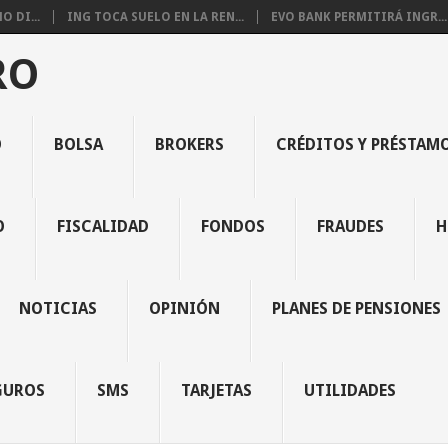
 DI...
ING TOCA SUELO EN LA REN...
EVO BANK PERMITIRÁ INGR...
RO
O
BOLSA
BROKERS
CRÉDITOS Y PRÉSTAM
O
FISCALIDAD
FONDOS
FRAUDES
H
NOTICIAS
OPINIÓN
PLANES DE PENSIONES
GUROS
SMS
TARJETAS
UTILIDADES