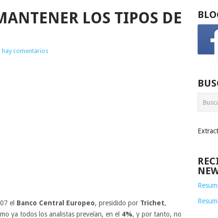
 MANTENER LOS TIPOS DE
BLO
 hay comentarios
BUS
Extrac
REC
NEW
Resume
Resum
007 el
Banco Central Europeo
, presidido por
Trichet
,
omo ya todos los analistas preveían, en el
4%
, y por tanto, no