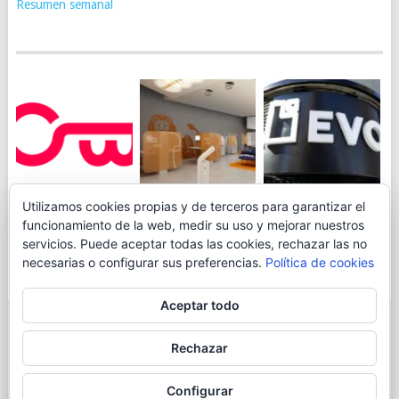
Resumen semanal
JUEGA AL
EVO BANK
Utilizamos cookies propias y de terceros para garantizar el
ING TOCA SUELO EN
CANICÓDROMO
PERMITIRÁ
funcionamiento de la web, medir su uso y mejorar nuestros
LA RENTABILIDAD
DIGITAL DE
INGRESAR DINERO
servicios. Puede aceptar todas las cookies, rechazar las no
DE SU CUENTA
OPENBANK
DESDE LAS OFICINAS
necesarias o configurar sus preferencias.
Política de cookies
NARANJA: 0,01% TAE
DE CORREOS.
Aceptar todo
© 2026
BLOGAHORRO
.
Rechazar
AVISO LEGAL
CONTACTA CON EL AUTOR
MAPA DE LA WEB
Configurar
MÁS INFORMACIÓN SOBRE LAS COOKIES