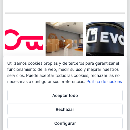
JUEGA AL
EVO BANK
Utilizamos cookies propias y de terceros para garantizar el
ING TOCA SUELO EN
CANICÓDROMO
PERMITIRÁ
funcionamiento de la web, medir su uso y mejorar nuestros
LA RENTABILIDAD
DIGITAL DE
INGRESAR DINERO
servicios. Puede aceptar todas las cookies, rechazar las no
DE SU CUENTA
OPENBANK
DESDE LAS OFICINAS
necesarias o configurar sus preferencias.
Política de cookies
NARANJA: 0,01% TAE
DE CORREOS.
Aceptar todo
© 2026
BLOGAHORRO
.
Rechazar
AVISO LEGAL
CONTACTA CON EL AUTOR
MAPA DE LA WEB
Configurar
MÁS INFORMACIÓN SOBRE LAS COOKIES