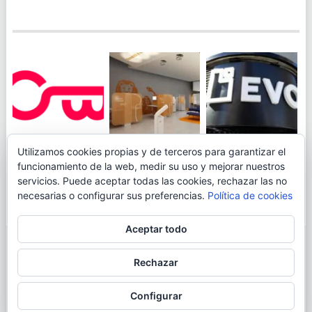
JUEGA AL
EVO BANK
Utilizamos cookies propias y de terceros para garantizar el
ING TOCA SUELO EN
CANICÓDROMO
PERMITIRÁ
funcionamiento de la web, medir su uso y mejorar nuestros
LA RENTABILIDAD
DIGITAL DE
INGRESAR DINERO
servicios. Puede aceptar todas las cookies, rechazar las no
DE SU CUENTA
OPENBANK
DESDE LAS OFICINAS
necesarias o configurar sus preferencias.
Política de cookies
NARANJA: 0,01% TAE
DE CORREOS.
Aceptar todo
© 2026
BLOGAHORRO
.
Rechazar
AVISO LEGAL
CONTACTA CON EL AUTOR
MAPA DE LA WEB
Configurar
MÁS INFORMACIÓN SOBRE LAS COOKIES