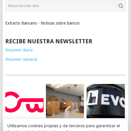
Extracto Bancario - Noticias sobre bancos
RECIBE NUESTRA NEWSLETTER
Resumen diario
Resumen semanal
JUEGA AL
EVO BANK
Utilizamos cookies propias y de terceros para garantizar el
ING TOCA SUELO EN
CANICÓDROMO
PERMITIRÁ