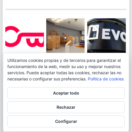
JUEGA AL
EVO BANK
Utilizamos cookies propias y de terceros para garantizar el
ING TOCA SUELO EN
CANICÓDROMO
PERMITIRÁ
funcionamiento de la web, medir su uso y mejorar nuestros
LA RENTABILIDAD
DIGITAL DE
INGRESAR DINERO
servicios. Puede aceptar todas las cookies, rechazar las no
DE SU CUENTA
OPENBANK
DESDE LAS OFICINAS
necesarias o configurar sus preferencias.
Política de cookies
NARANJA: 0,01% TAE
DE CORREOS.
Aceptar todo
© 2026
BLOGAHORRO
.
Rechazar
AVISO LEGAL
CONTACTA CON EL AUTOR
MAPA DE LA WEB
Configurar
MÁS INFORMACIÓN SOBRE LAS COOKIES
POLÍTICA DE COOKIES