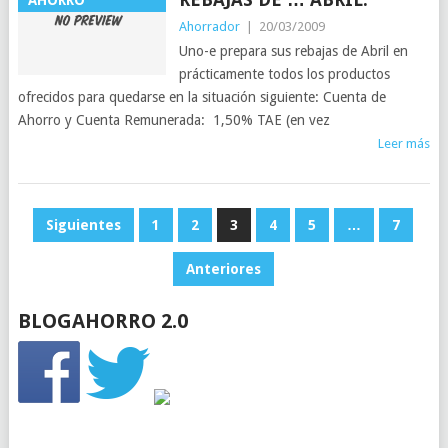
AHORRO
Ahorrador
|
20/03/2009
Uno-e prepara sus rebajas de Abril en
prácticamente todos los productos
ofrecidos para quedarse en la situación siguiente: Cuenta de
Ahorro y Cuenta Remunerada: 1,50% TAE (en vez
Leer más
PAGINACIÓN
Siguientes
1
2
3
4
5
…
7
DE
Anteriores
ENTRADAS
BLOGAHORRO 2.0