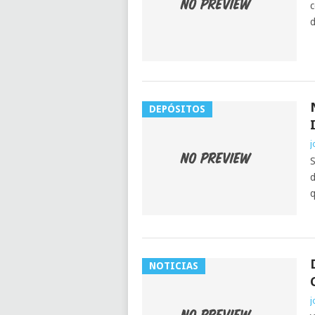
c
d
DEPÓSITOS
j
S
d
q
NOTICIAS
j