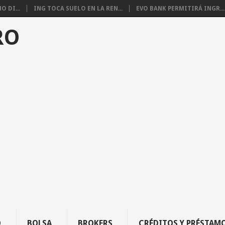
 DI...
ING TOCA SUELO EN LA REN...
EVO BANK PERMITIRÁ INGR...
RO
O
BOLSA
BROKERS
CRÉDITOS Y PRÉSTAM