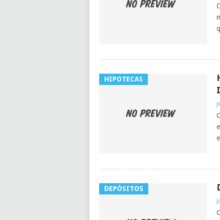
O
m
q
HIPOTECAS
j
C
e
e
DEPÓSITOS
j
C