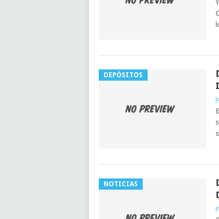
Y
C
l
DEPÓSITOS
j
E
s
s
NOTICIAS
j