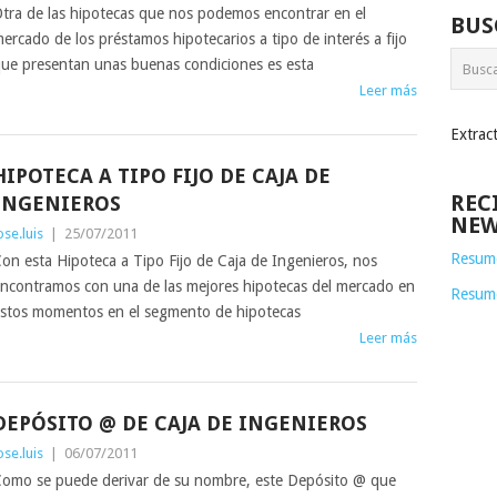
tra de las hipotecas que nos podemos encontrar en el
BUS
ercado de los préstamos hipotecarios a tipo de interés a fijo
ue presentan unas buenas condiciones es esta
Leer más
Extrac
HIPOTECA A TIPO FIJO DE CAJA DE
REC
INGENIEROS
NEW
ose.luis
|
25/07/2011
Resume
on esta Hipoteca a Tipo Fijo de Caja de Ingenieros, nos
ncontramos con una de las mejores hipotecas del mercado en
Resum
stos momentos en el segmento de hipotecas
Leer más
DEPÓSITO @ DE CAJA DE INGENIEROS
ose.luis
|
06/07/2011
omo se puede derivar de su nombre, este Depósito @ que