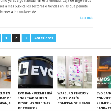
omo ya es algo habitual en esta entidad, Caja de Ingenieros
es a mes publica los sectores o tiendas en las que permite
btener a los titulares de
Leer más
1
2
3
Anteriores
ELO EN
EVO BANK PERMITIRÁ
WARBURG PINCUS Y
EVO BAN
IDAD DE
INGRESAR DINERO
JAVIER MARÍN
CONVIER
ARANJA:
DESDE LAS OFICINAS
COMPRAN SELF BANK
PRIMER 
DE CORREOS.
BANK» C