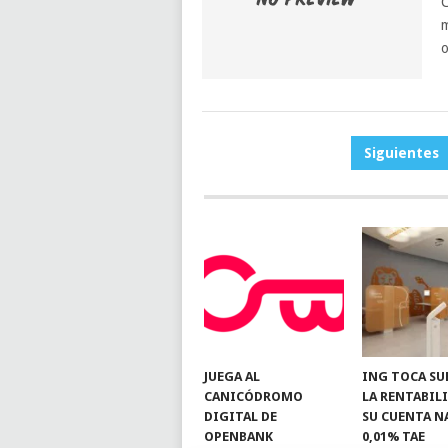
C
m
o
PAGINACIÓN
Siguientes
DE
ENTRADAS
JUEGA AL
ING TOCA SU
CANICÓDROMO
LA RENTABIL
DIGITAL DE
SU CUENTA N
OPENBANK
0,01% TAE