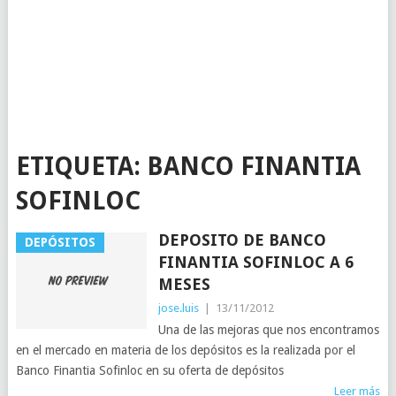
ETIQUETA:
BANCO FINANTIA
SOFINLOC
DEPOSITO DE BANCO
DEPÓSITOS
FINANTIA SOFINLOC A 6
MESES
jose.luis
|
13/11/2012
Una de las mejoras que nos encontramos
en el mercado en materia de los depósitos es la realizada por el
Banco Finantia Sofinloc en su oferta de depósitos
Leer más