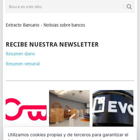
Extracto Bancario - Noticias sobre bancos
RECIBE NUESTRA NEWSLETTER
Resumen diario
Resumen semanal
JUEGA AL
EVO BANK
Utilizamos cookies propias y de terceros para garantizar el
ING TOCA SUELO EN