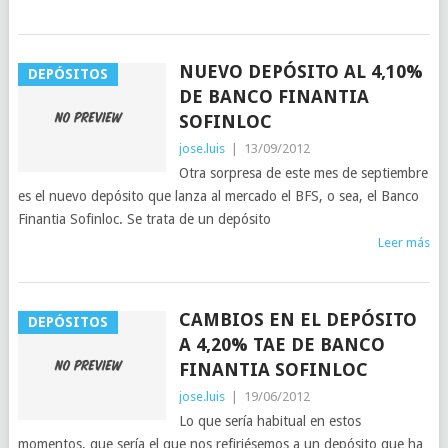
NUEVO DEPÓSITO AL 4,10%
DEPÓSITOS
DE BANCO FINANTIA
SOFINLOC
jose.luis
|
13/09/2012
Otra sorpresa de este mes de septiembre
es el nuevo depósito que lanza al mercado el BFS, o sea, el Banco
Finantia Sofinloc. Se trata de un depósito
Leer más
CAMBIOS EN EL DEPÓSITO
DEPÓSITOS
A 4,20% TAE DE BANCO
FINANTIA SOFINLOC
jose.luis
|
19/06/2012
Lo que sería habitual en estos
momentos, que sería el que nos refiriésemos a un depósito que ha