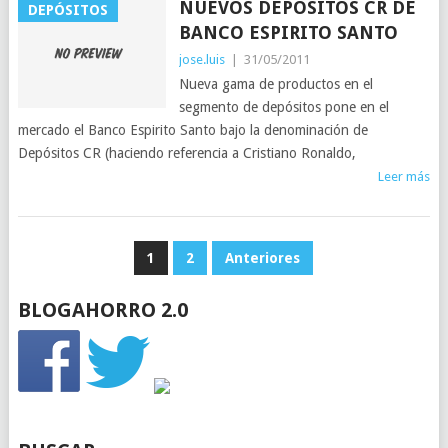
NUEVOS DEPÓSITOS CR DE
DEPÓSITOS
BANCO ESPIRITO SANTO
jose.luis
|
31/05/2011
Nueva gama de productos en el
segmento de depósitos pone en el
mercado el Banco Espirito Santo bajo la denominación de
Depósitos CR (haciendo referencia a Cristiano Ronaldo,
Leer más
PAGINACIÓN
1
2
Anteriores
DE
BLOGAHORRO 2.0
ENTRADAS