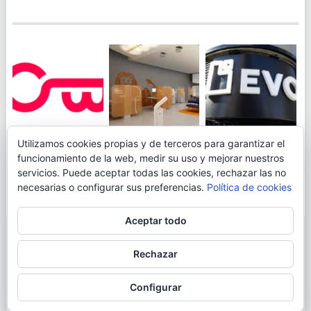
JUEGA AL
EVO BANK
Utilizamos cookies propias y de terceros para garantizar el
ING TOCA SUELO EN
CANICÓDROMO
PERMITIRÁ
funcionamiento de la web, medir su uso y mejorar nuestros
LA RENTABILIDAD
DIGITAL DE
INGRESAR DINERO
servicios. Puede aceptar todas las cookies, rechazar las no
DE SU CUENTA
OPENBANK
DESDE LAS OFICINAS
necesarias o configurar sus preferencias.
Política de cookies
NARANJA: 0,01% TAE
DE CORREOS.
Aceptar todo
© 2026
BLOGAHORRO
.
Rechazar
AVISO LEGAL
CONTACTA CON EL AUTOR
MAPA DE LA WEB
Configurar
MÁS INFORMACIÓN SOBRE LAS COOKIES
POLÍTICA DE COOKIES