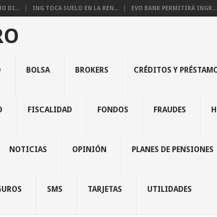
 DI...
ING TOCA SUELO EN LA REN...
EVO BANK PERMITIRÁ INGR...
RO
O
BOLSA
BROKERS
CRÉDITOS Y PRÉSTAM
O
FISCALIDAD
FONDOS
FRAUDES
H
NOTICIAS
OPINIÓN
PLANES DE PENSIONES
GUROS
SMS
TARJETAS
UTILIDADES