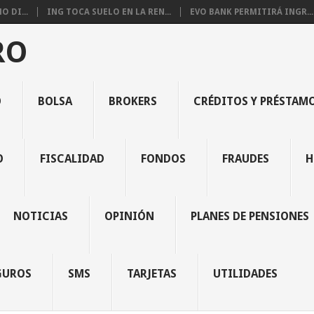
 DI...
ING TOCA SUELO EN LA REN...
EVO BANK PERMITIRÁ INGR...
RO
O
BOLSA
BROKERS
CRÉDITOS Y PRÉSTAM
O
FISCALIDAD
FONDOS
FRAUDES
H
NOTICIAS
OPINIÓN
PLANES DE PENSIONES
GUROS
SMS
TARJETAS
UTILIDADES