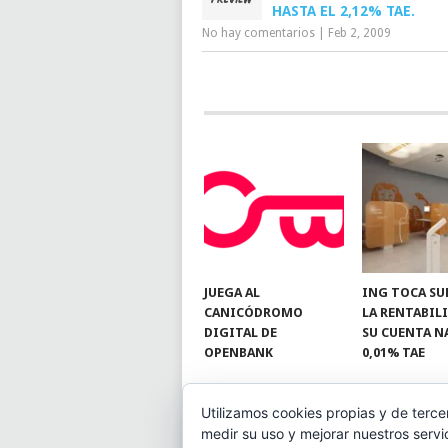
HASTA EL 2,12% TAE.
No hay comentarios
|
Feb 2, 2009
JUEGA AL
ING TOCA SU
CANICÓDROMO
LA RENTABIL
DIGITAL DE
SU CUENTA N
OPENBANK
0,01% TAE
Utilizamos cookies propias y de terce
medir su uso y mejorar nuestros servi
© 2026
BLOGAHORRO
.