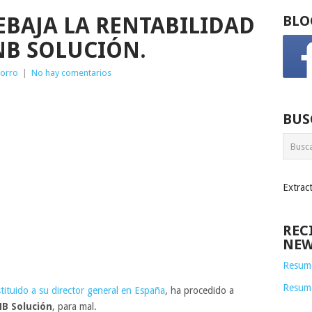
BAJA LA RENTABILIDAD
BLO
NB SOLUCIÓN.
horro
|
No hay comentarios
BUS
Extrac
REC
NEW
Resume
Resum
tituido a su director general en España
, ha procedido a
B Solución
, para mal.