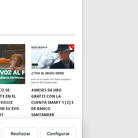
CO SE
4 MESES DE HBO
TE EN EL
GRATIS CON LA
«VOICE
CUENTA SMART 1|2|3
ON SU EVO
DE BANCO
NT.
SANTANDER
Rechazar
Configurar