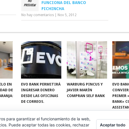
FUNCIONA DEL BANCO
PICHINCHA
No hay comentarios
|
Nov 5, 2012
ELO EN
EVO BANK PERMITIRÁ
WARBURG PINCUS Y
EVO BAN
IDAD DE
INGRESAR DINERO
JAVIER MARÍN
CONVIER
ARANJA:
DESDE LAS OFICINAS
COMPRAN SELF BANK
PRIMER 
DE CORREOS.
BANK» C
ASSISTA
ros para garantizar el funcionamiento de la web,
Aceptar todo
cios. Puede aceptar todas las cookies, rechazar