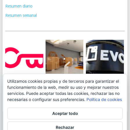
Resumen diario
Resumen semanal
JUEGA AL
EVO BANK
Utilizamos cookies propias y de terceros para garantizar el
ING TOCA SUELO EN
CANICÓDROMO
PERMITIRÁ
funcionamiento de la web, medir su uso y mejorar nuestros
LA RENTABILIDAD
DIGITAL DE
INGRESAR DINERO
servicios. Puede aceptar todas las cookies, rechazar las no
DE SU CUENTA
OPENBANK
DESDE LAS OFICINAS
necesarias o configurar sus preferencias.
Política de cookies
NARANJA: 0,01% TAE
DE CORREOS.
Aceptar todo
© 2026
BLOGAHORRO
.
Rechazar
AVISO LEGAL
CONTACTA CON EL AUTOR