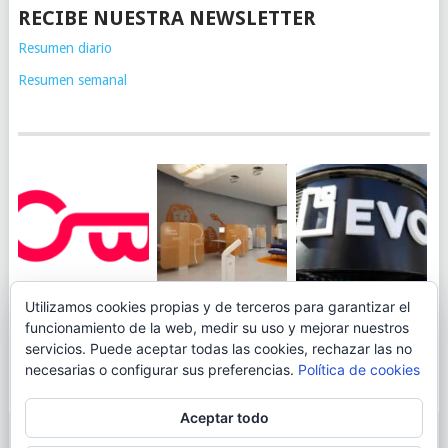
RECIBE NUESTRA NEWSLETTER
Resumen diario
Resumen semanal
JUEGA AL
EVO BANK
Utilizamos cookies propias y de terceros para garantizar el
ING TOCA SUELO EN
CANICÓDROMO
PERMITIRÁ
funcionamiento de la web, medir su uso y mejorar nuestros
LA RENTABILIDAD
DIGITAL DE
INGRESAR DINERO
servicios. Puede aceptar todas las cookies, rechazar las no
DE SU CUENTA
OPENBANK
DESDE LAS OFICINAS
necesarias o configurar sus preferencias.
Política de cookies
NARANJA: 0,01% TAE
DE CORREOS.
Aceptar todo
© 2026
BLOGAHORRO
.