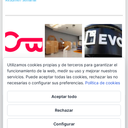
JUEGA AL
EVO BANK
Utilizamos cookies propias y de terceros para garantizar el
ING TOCA SUELO EN
CANICÓDROMO
PERMITIRÁ
funcionamiento de la web, medir su uso y mejorar nuestros
LA RENTABILIDAD
DIGITAL DE
INGRESAR DINERO
servicios. Puede aceptar todas las cookies, rechazar las no
DE SU CUENTA
OPENBANK
DESDE LAS OFICINAS
necesarias o configurar sus preferencias.
Política de cookies
NARANJA: 0,01% TAE
DE CORREOS.
Aceptar todo
© 2026
BLOGAHORRO
.
Rechazar
AVISO LEGAL
CONTACTA CON EL AUTOR
MAPA DE LA WEB
Configurar
MÁS INFORMACIÓN SOBRE LAS COOKIES