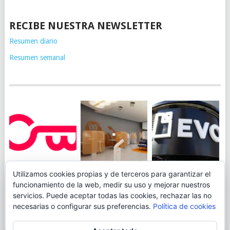
RECIBE NUESTRA NEWSLETTER
Resumen diario
Resumen semanal
JUEGA AL
EVO BANK
Utilizamos cookies propias y de terceros para garantizar el
ING TOCA SUELO EN
CANICÓDROMO
PERMITIRÁ
funcionamiento de la web, medir su uso y mejorar nuestros
LA RENTABILIDAD
DIGITAL DE
INGRESAR DINERO
servicios. Puede aceptar todas las cookies, rechazar las no
DE SU CUENTA
OPENBANK
DESDE LAS OFICINAS
necesarias o configurar sus preferencias.
Política de cookies
NARANJA: 0,01% TAE
DE CORREOS.