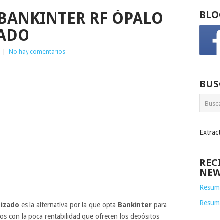
BANKINTER RF ÓPALO
BLO
ZADO
|
No hay comentarios
BUS
Extrac
REC
NEW
Resume
Resum
tizado
es la alternativa por la que opta
Bankinter
para
os con la poca rentabilidad que ofrecen los depósitos