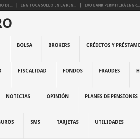
 DI...
ING TOCA SUELO EN LA REN...
EVO BANK PERMITIRÁ INGR...
RO
O
BOLSA
BROKERS
CRÉDITOS Y PRÉSTAM
O
FISCALIDAD
FONDOS
FRAUDES
H
NOTICIAS
OPINIÓN
PLANES DE PENSIONES
GUROS
SMS
TARJETAS
UTILIDADES