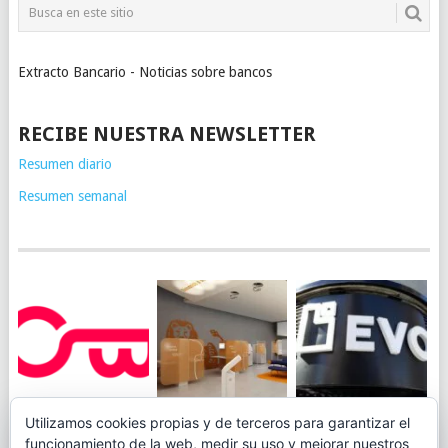
Extracto Bancario - Noticias sobre bancos
RECIBE NUESTRA NEWSLETTER
Resumen diario
Resumen semanal
JUEGA AL
EVO BANK
Utilizamos cookies propias y de terceros para garantizar el
ING TOCA SUELO EN
CANICÓDROMO
PERMITIRÁ
funcionamiento de la web, medir su uso y mejorar nuestros