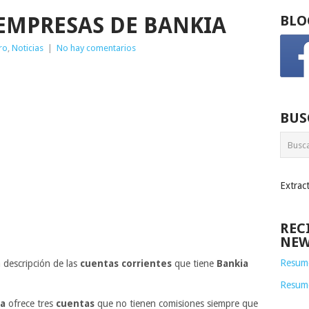
EMPRESAS DE BANKIA
BLO
ro
,
Noticias
|
No hay comentarios
BUS
Extrac
REC
NEW
Resume
 descripción de las
cuentas corrientes
que tiene
Bankia
Resum
ia
ofrece tres
cuentas
que no tienen comisiones siempre que