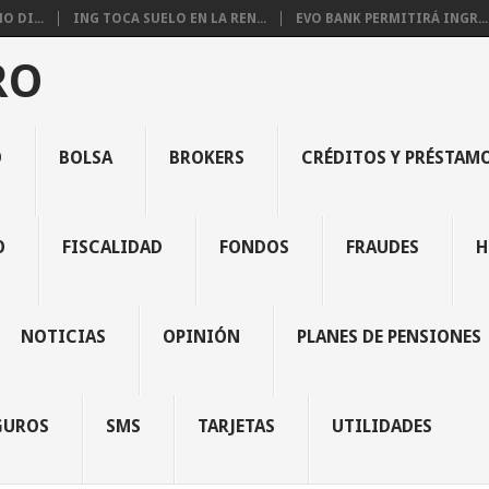
 DI...
ING TOCA SUELO EN LA REN...
EVO BANK PERMITIRÁ INGR...
RO
O
BOLSA
BROKERS
CRÉDITOS Y PRÉSTAM
O
FISCALIDAD
FONDOS
FRAUDES
H
NOTICIAS
OPINIÓN
PLANES DE PENSIONES
GUROS
SMS
TARJETAS
UTILIDADES