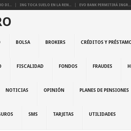
 DI...
ING TOCA SUELO EN LA REN...
EVO BANK PERMITIRÁ INGR...
RO
O
BOLSA
BROKERS
CRÉDITOS Y PRÉSTAM
O
FISCALIDAD
FONDOS
FRAUDES
H
NOTICIAS
OPINIÓN
PLANES DE PENSIONES
GUROS
SMS
TARJETAS
UTILIDADES