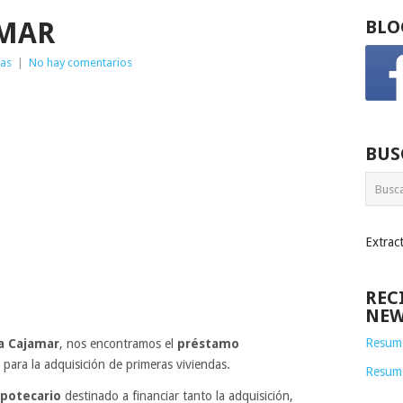
AMAR
BLO
ias
|
No hay comentarios
BUS
Extrac
REC
NEW
Resume
a Cajamar
, nos encontramos el
préstamo
para la adquisición de primeras viviendas.
Resum
potecario
destinado a financiar tanto la adquisición,