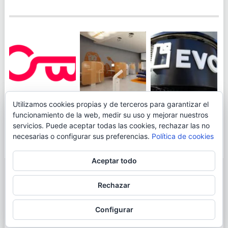
JUEGA AL
EVO BANK
Utilizamos cookies propias y de terceros para garantizar el
ING TOCA SUELO EN
CANICÓDROMO
PERMITIRÁ
funcionamiento de la web, medir su uso y mejorar nuestros
LA RENTABILIDAD
DIGITAL DE
INGRESAR DINERO
servicios. Puede aceptar todas las cookies, rechazar las no
DE SU CUENTA
OPENBANK
DESDE LAS OFICINAS
necesarias o configurar sus preferencias.
Política de cookies
NARANJA: 0,01% TAE
DE CORREOS.
Aceptar todo
© 2026
BLOGAHORRO
.
Rechazar
AVISO LEGAL
CONTACTA CON EL AUTOR
MAPA DE LA WEB
Configurar
MÁS INFORMACIÓN SOBRE LAS COOKIES
POLÍTICA DE COOKIES