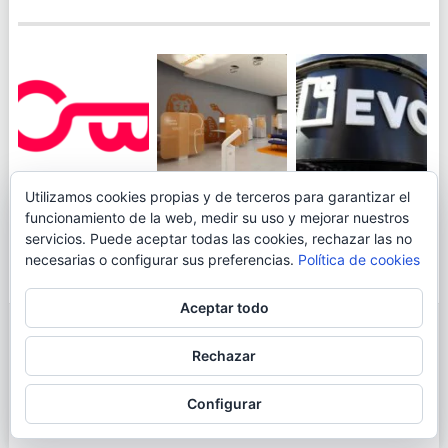
JUEGA AL
EVO BANK
Utilizamos cookies propias y de terceros para garantizar el
ING TOCA SUELO EN
CANICÓDROMO
PERMITIRÁ
funcionamiento de la web, medir su uso y mejorar nuestros
LA RENTABILIDAD
DIGITAL DE
INGRESAR DINERO
servicios. Puede aceptar todas las cookies, rechazar las no
DE SU CUENTA
OPENBANK
DESDE LAS OFICINAS
necesarias o configurar sus preferencias.
Política de cookies
NARANJA: 0,01% TAE
DE CORREOS.
Aceptar todo
© 2026
BLOGAHORRO
.
Rechazar
AVISO LEGAL
CONTACTA CON EL AUTOR
MAPA DE LA WEB
Configurar
MÁS INFORMACIÓN SOBRE LAS COOKIES
POLÍTICA DE COOKIES