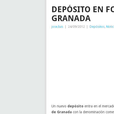
DEPÓSITO EN F
GRANADA
jose.luis
|
24/09/2012
|
Depósitos
,
Notic
Un nuevo
depósito
entra en el mercado
de Granada
con la denominación comer