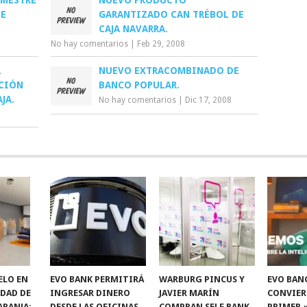
IMESTRE
NUEVO PRODUCTO
DE
GARANTIZADO CAN TRÉBOL DE
CAJA NAVARRA.
No hay comentarios
|
Feb 29, 2008
L
NUEVO EXTRACOMBINADO DE
ACIÓN
BANCO POPULAR.
JA.
No hay comentarios
|
Dic 17, 2008
ELO EN
EVO BANK PERMITIRÁ
WARBURG PINCUS Y
EVO BAN
IDAD DE
INGRESAR DINERO
JAVIER MARÍN
CONVIER
ARANJA:
DESDE LAS OFICINAS
COMPRAN SELF BANK
PRIMER 