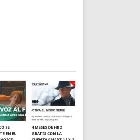
CO SE
4 MESES DE HBO
TE EN EL
GRATIS CON LA
«VOICE
CUENTA SMART 1|2|3