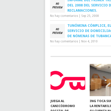
INFORME DEL PRIMER TR
DEL 2008 DEL SERVICIO 
RECLAMACIONES.
No hay comentarios
|
Sep 25, 2008
TUNÓMINA CÓMPLICE, E
SERVICIO DE DOMICILI
DE NÓMINAS DE TUBANCA
No hay comentarios
|
Nov 4, 2010
JUEGA AL
ING TOCA SU
CANICÓDROMO
LA RENTABIL
DIGITAL DE
SU CUENTA N