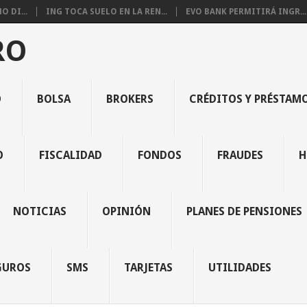
 DI...
ING TOCA SUELO EN LA REN...
EVO BANK PERMITIRÁ INGR...
RO
O
BOLSA
BROKERS
CRÉDITOS Y PRÉSTAM
O
FISCALIDAD
FONDOS
FRAUDES
H
NOTICIAS
OPINIÓN
PLANES DE PENSIONES
GUROS
SMS
TARJETAS
UTILIDADES