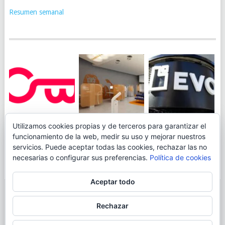
Resumen semanal
JUEGA AL
EVO BANK
Utilizamos cookies propias y de terceros para garantizar el
ING TOCA SUELO EN
CANICÓDROMO
PERMITIRÁ
funcionamiento de la web, medir su uso y mejorar nuestros
LA RENTABILIDAD
DIGITAL DE
INGRESAR DINERO
servicios. Puede aceptar todas las cookies, rechazar las no
DE SU CUENTA
OPENBANK
DESDE LAS OFICINAS
necesarias o configurar sus preferencias.
Política de cookies
NARANJA: 0,01% TAE
DE CORREOS.
Aceptar todo
© 2026
BLOGAHORRO
.
Rechazar
AVISO LEGAL
CONTACTA CON EL AUTOR
MAPA DE LA WEB