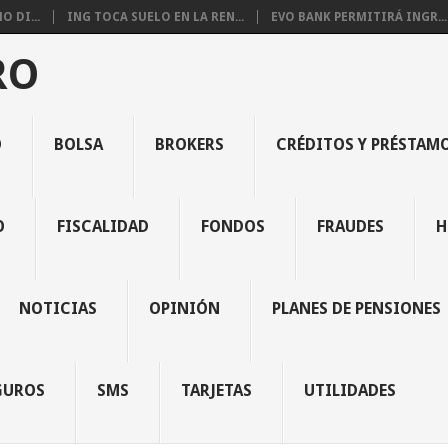
 DI...
ING TOCA SUELO EN LA REN...
EVO BANK PERMITIRÁ INGR...
RO
O
BOLSA
BROKERS
CRÉDITOS Y PRÉSTAM
O
FISCALIDAD
FONDOS
FRAUDES
H
NOTICIAS
OPINIÓN
PLANES DE PENSIONES
GUROS
SMS
TARJETAS
UTILIDADES