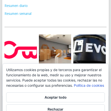
Resumen diario
Resumen semanal
JUEGA AL
EVO BANK
Utilizamos cookies propias y de terceros para garantizar el
ING TOCA SUELO EN
CANICÓDROMO
PERMITIRÁ
funcionamiento de la web, medir su uso y mejorar nuestros
LA RENTABILIDAD
DIGITAL DE
INGRESAR DINERO
servicios. Puede aceptar todas las cookies, rechazar las no
DE SU CUENTA
OPENBANK
DESDE LAS OFICINAS
necesarias o configurar sus preferencias.
Política de cookies
NARANJA: 0,01% TAE
DE CORREOS.
Aceptar todo
© 2026
BLOGAHORRO
.
Rechazar
AVISO LEGAL
CONTACTA CON EL AUTOR