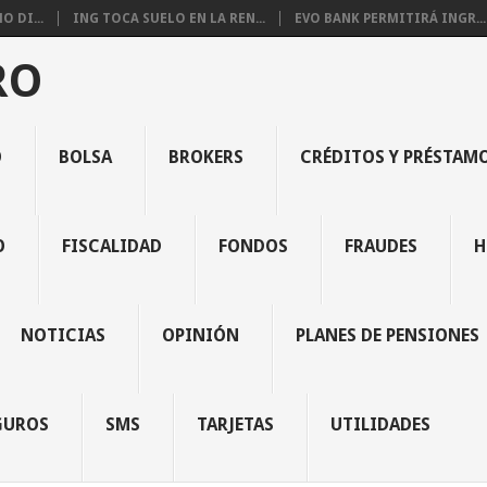
 DI...
ING TOCA SUELO EN LA REN...
EVO BANK PERMITIRÁ INGR...
RO
O
BOLSA
BROKERS
CRÉDITOS Y PRÉSTAM
O
FISCALIDAD
FONDOS
FRAUDES
H
NOTICIAS
OPINIÓN
PLANES DE PENSIONES
GUROS
SMS
TARJETAS
UTILIDADES