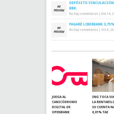
DEPÓSITO VINCULACIÓN
BBK.
No hay comentarios
|
Ene 14, 
PAGARÉ LIBERBANK 3,75%
No hay comentarios
|
Oct 6, 2
JUEGA AL
ING TOCA SU
CANICÓDROMO
LA RENTABIL
DIGITAL DE
SU CUENTA N
OPENBANK
0,01% TAE