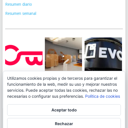
Resumen diario
Resumen semanal
JUEGA AL
EVO BANK
Utilizamos cookies propias y de terceros para garantizar el
ING TOCA SUELO EN
CANICÓDROMO
PERMITIRÁ
funcionamiento de la web, medir su uso y mejorar nuestros
LA RENTABILIDAD
DIGITAL DE
INGRESAR DINERO
servicios. Puede aceptar todas las cookies, rechazar las no
DE SU CUENTA
OPENBANK
DESDE LAS OFICINAS
necesarias o configurar sus preferencias.
Política de cookies
NARANJA: 0,01% TAE
DE CORREOS.
Aceptar todo
© 2026
BLOGAHORRO
.
Rechazar
AVISO LEGAL
CONTACTA CON EL AUTOR