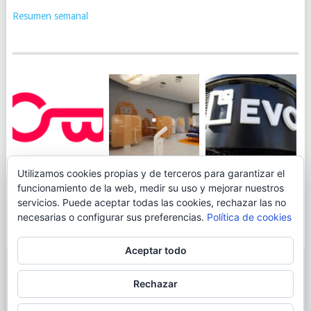
Resumen semanal
JUEGA AL
EVO BANK
Utilizamos cookies propias y de terceros para garantizar el
ING TOCA SUELO EN
CANICÓDROMO
PERMITIRÁ
funcionamiento de la web, medir su uso y mejorar nuestros
LA RENTABILIDAD
DIGITAL DE
INGRESAR DINERO
servicios. Puede aceptar todas las cookies, rechazar las no
DE SU CUENTA
OPENBANK
DESDE LAS OFICINAS
necesarias o configurar sus preferencias.
Política de cookies
NARANJA: 0,01% TAE
DE CORREOS.
Aceptar todo
© 2026
BLOGAHORRO
.
Rechazar
AVISO LEGAL
CONTACTA CON EL AUTOR
MAPA DE LA WEB