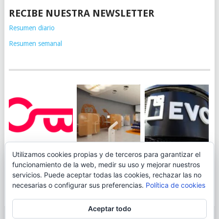
RECIBE NUESTRA NEWSLETTER
Resumen diario
Resumen semanal
JUEGA AL
EVO BANK
Utilizamos cookies propias y de terceros para garantizar el
ING TOCA SUELO EN
CANICÓDROMO
PERMITIRÁ
funcionamiento de la web, medir su uso y mejorar nuestros
LA RENTABILIDAD
DIGITAL DE
INGRESAR DINERO
servicios. Puede aceptar todas las cookies, rechazar las no
DE SU CUENTA
OPENBANK
DESDE LAS OFICINAS
necesarias o configurar sus preferencias.
Política de cookies
NARANJA: 0,01% TAE
DE CORREOS.
Aceptar todo