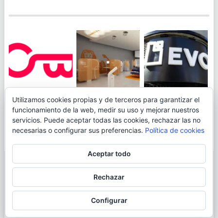
JUEGA AL
EVO BANK
Utilizamos cookies propias y de terceros para garantizar el
ING TOCA SUELO EN
CANICÓDROMO
PERMITIRÁ
funcionamiento de la web, medir su uso y mejorar nuestros
LA RENTABILIDAD
DIGITAL DE
INGRESAR DINERO
servicios. Puede aceptar todas las cookies, rechazar las no
DE SU CUENTA
OPENBANK
DESDE LAS OFICINAS
necesarias o configurar sus preferencias.
Política de cookies
NARANJA: 0,01% TAE
DE CORREOS.
Aceptar todo
© 2026
BLOGAHORRO
.
Rechazar
AVISO LEGAL
CONTACTA CON EL AUTOR
MAPA DE LA WEB
Configurar
MÁS INFORMACIÓN SOBRE LAS COOKIES
POLÍTICA DE COOKIES