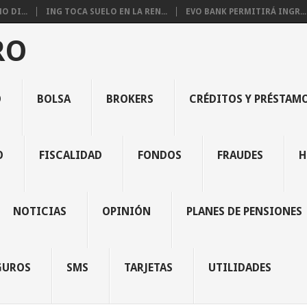
 DI...
ING TOCA SUELO EN LA REN...
EVO BANK PERMITIRÁ INGR...
RO
O
BOLSA
BROKERS
CRÉDITOS Y PRÉSTAM
O
FISCALIDAD
FONDOS
FRAUDES
H
NOTICIAS
OPINIÓN
PLANES DE PENSIONES
GUROS
SMS
TARJETAS
UTILIDADES