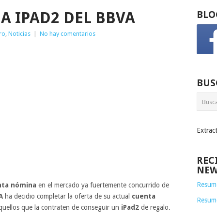
 IPAD2 DEL BBVA
BLO
ro
,
Noticias
|
No hay comentarios
BUS
Extrac
REC
NEW
Resume
nta nómina
en el mercado ya fuertemente concurrido de
A
ha decidio completar la oferta de su actual
cuenta
Resum
aquellos que la contraten de conseguir un
iPad2
de regalo.