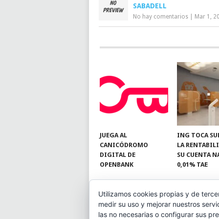
SABADELL
No hay comentarios
|
Mar 1, 2
JUEGA AL
ING TOCA SU
CANICÓDROMO
LA RENTABIL
DIGITAL DE
SU CUENTA N
OPENBANK
0,01% TAE
Utilizamos cookies propias y de terce
medir su uso y mejorar nuestros servi
© 2026
BLOGAHORRO
.
las no necesarias o configurar sus pr