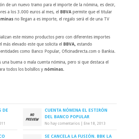
ción de un nuevo tramo para el importe de la nómina, es decir,
res a los 3.000 euros al mes, el
BBVA
permite que el titular
minas
no llegan a es importe, el regalo será el de una TV
ializan este mismo productos pero con diferentes importes
l más elevado este que solicita el
BBVA,
estando
 entidades como Banco Popular, Oficinadirecta.com o Bankia.
 una buena o mala cuenta nómina, pero si que destaca el
ra todos los bolsillos y
nóminas.
S DE
CUENTA NÓMINA EL ESTIRÓN
DEL BANCO POPULAR
2011
No hay comentarios
|
Ene 18, 2013
CO
SE CANCELA LA FUSIÓN. BBK LA