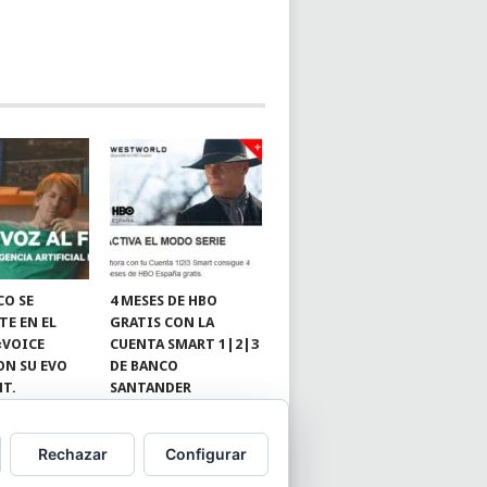
CO SE
4 MESES DE HBO
TE EN EL
GRATIS CON LA
«VOICE
CUENTA SMART 1|2|3
ON SU EVO
DE BANCO
NT.
SANTANDER
Rechazar
Configurar