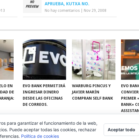
APRUEBA, KUTXA NO.
013
No hay comentarios
|
Nov 29, 2008
ELO EN
EVO BANK PERMITIRÁ
WARBURG PINCUS Y
EVO BAN
IDAD DE
INGRESAR DINERO
JAVIER MARÍN
CONVIER
ARANJA:
DESDE LAS OFICINAS
COMPRAN SELF BANK
PRIMER 
DE CORREOS.
BANK» C
ASSISTA
ros para garantizar el funcionamiento de la web,
Aceptar todo
cios. Puede aceptar todas las cookies, rechazar
eferencias.
Política de cookies