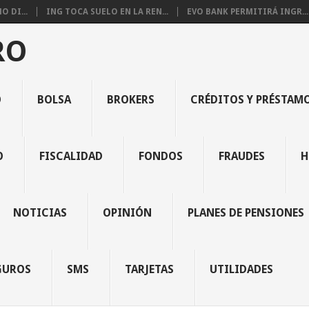
 DI...
ING TOCA SUELO EN LA REN...
EVO BANK PERMITIRÁ INGR...
RO
O
BOLSA
BROKERS
CRÉDITOS Y PRÉSTAM
O
FISCALIDAD
FONDOS
FRAUDES
H
NOTICIAS
OPINIÓN
PLANES DE PENSIONES
GUROS
SMS
TARJETAS
UTILIDADES