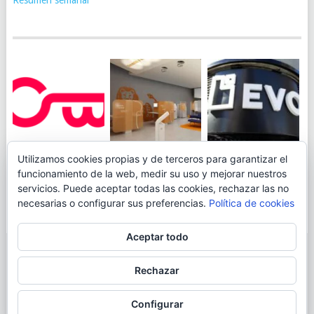
JUEGA AL
EVO BANK
Utilizamos cookies propias y de terceros para garantizar el
ING TOCA SUELO EN
CANICÓDROMO
PERMITIRÁ
funcionamiento de la web, medir su uso y mejorar nuestros
LA RENTABILIDAD
DIGITAL DE
INGRESAR DINERO
servicios. Puede aceptar todas las cookies, rechazar las no
DE SU CUENTA
OPENBANK
DESDE LAS OFICINAS
necesarias o configurar sus preferencias.
Política de cookies
NARANJA: 0,01% TAE
DE CORREOS.
Aceptar todo
© 2026
BLOGAHORRO
.
Rechazar
AVISO LEGAL
CONTACTA CON EL AUTOR
MAPA DE LA WEB
Configurar
MÁS INFORMACIÓN SOBRE LAS COOKIES