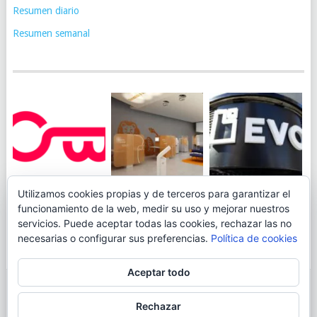
Resumen diario
Resumen semanal
JUEGA AL
EVO BANK
Utilizamos cookies propias y de terceros para garantizar el
ING TOCA SUELO EN
CANICÓDROMO
PERMITIRÁ
funcionamiento de la web, medir su uso y mejorar nuestros
LA RENTABILIDAD
DIGITAL DE
INGRESAR DINERO
servicios. Puede aceptar todas las cookies, rechazar las no
DE SU CUENTA
OPENBANK
DESDE LAS OFICINAS
necesarias o configurar sus preferencias.
Política de cookies
NARANJA: 0,01% TAE
DE CORREOS.
Aceptar todo
© 2026
BLOGAHORRO
.
Rechazar
AVISO LEGAL
CONTACTA CON EL AUTOR