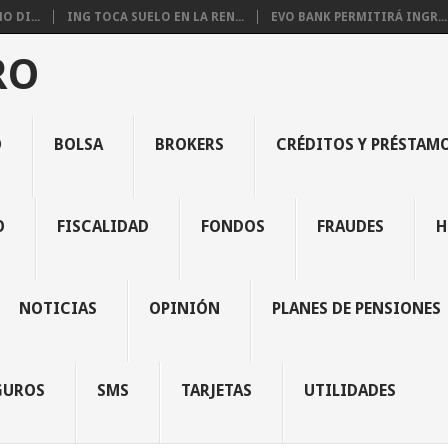
 DI...
ING TOCA SUELO EN LA REN...
EVO BANK PERMITIRÁ INGR...
RO
O
BOLSA
BROKERS
CRÉDITOS Y PRÉSTAM
O
FISCALIDAD
FONDOS
FRAUDES
H
NOTICIAS
OPINIÓN
PLANES DE PENSIONES
GUROS
SMS
TARJETAS
UTILIDADES