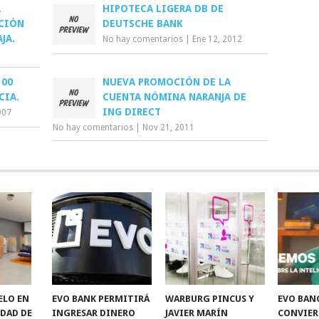
L
HIPOTECA LIGERA DB DE
ACIÓN
DEUTSCHE BANK
JA.
No hay comentarios
|
Ene 12, 2012
100
NUEVA PROMOCIÓN DE LA
CIA.
CUENTA NÓMINA NARANJA DE
ING DIRECT
007
No hay comentarios
|
Nov 21, 2011
ELO EN
EVO BANK PERMITIRÁ
WARBURG PINCUS Y
EVO BAN
IDAD DE
INGRESAR DINERO
JAVIER MARÍN
CONVIER