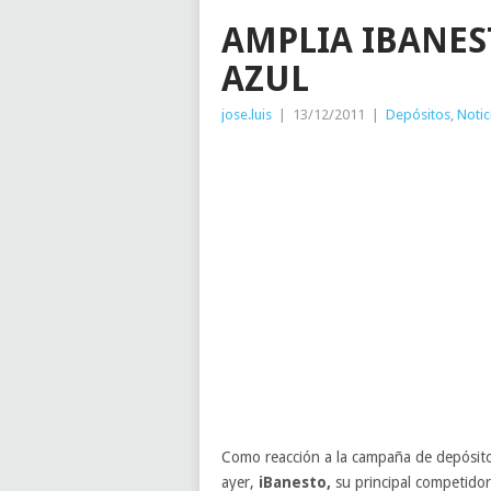
AMPLIA IBANE
AZUL
jose.luis
|
13/12/2011
|
Depósitos
,
Notic
Como reacción a la campaña de depósito
ayer,
iBanesto,
su principal competidor