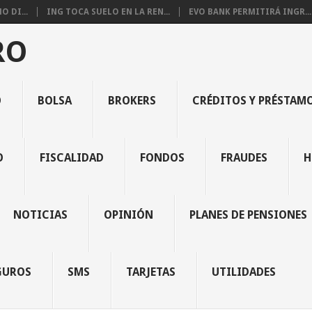
 DI...
ING TOCA SUELO EN LA REN...
EVO BANK PERMITIRÁ INGR...
RO
O
BOLSA
BROKERS
CRÉDITOS Y PRÉSTAM
O
FISCALIDAD
FONDOS
FRAUDES
H
NOTICIAS
OPINIÓN
PLANES DE PENSIONES
GUROS
SMS
TARJETAS
UTILIDADES