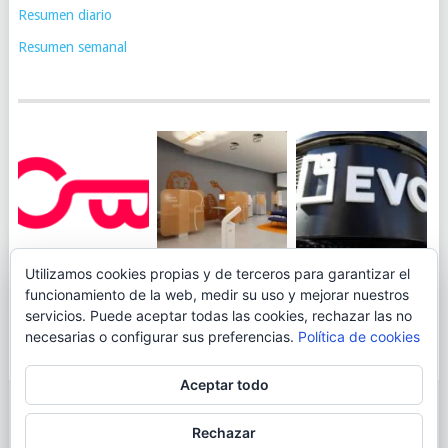
Resumen diario
Resumen semanal
JUEGA AL
EVO BANK
Utilizamos cookies propias y de terceros para garantizar el
ING TOCA SUELO EN
CANICÓDROMO
PERMITIRÁ
funcionamiento de la web, medir su uso y mejorar nuestros
LA RENTABILIDAD
DIGITAL DE
INGRESAR DINERO
servicios. Puede aceptar todas las cookies, rechazar las no
DE SU CUENTA
OPENBANK
DESDE LAS OFICINAS
necesarias o configurar sus preferencias.
Política de cookies
NARANJA: 0,01% TAE
DE CORREOS.
Aceptar todo
© 2026
BLOGAHORRO
.
Rechazar
AVISO LEGAL
CONTACTA CON EL AUTOR