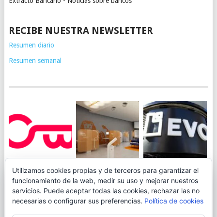
Extracto Bancario - Noticias sobre bancos
RECIBE NUESTRA NEWSLETTER
Resumen diario
Resumen semanal
JUEGA AL
EVO BANK
Utilizamos cookies propias y de terceros para garantizar el
ING TOCA SUELO EN
CANICÓDROMO
PERMITIRÁ
funcionamiento de la web, medir su uso y mejorar nuestros
LA RENTABILIDAD
DIGITAL DE
INGRESAR DINERO
servicios. Puede aceptar todas las cookies, rechazar las no
DE SU CUENTA
OPENBANK
DESDE LAS OFICINAS
necesarias o configurar sus preferencias.
Política de cookies
NARANJA: 0,01% TAE
DE CORREOS.