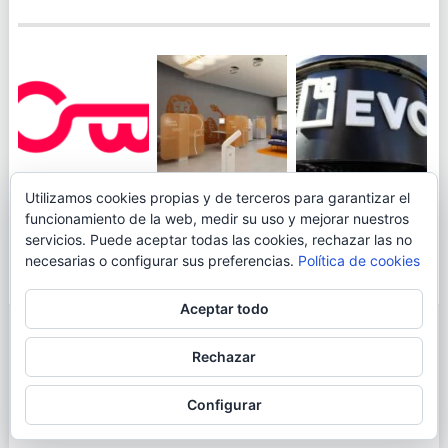
JUEGA AL
EVO BANK
Utilizamos cookies propias y de terceros para garantizar el
ING TOCA SUELO EN
CANICÓDROMO
PERMITIRÁ
funcionamiento de la web, medir su uso y mejorar nuestros
LA RENTABILIDAD
DIGITAL DE
INGRESAR DINERO
servicios. Puede aceptar todas las cookies, rechazar las no
DE SU CUENTA
OPENBANK
DESDE LAS OFICINAS
necesarias o configurar sus preferencias.
Política de cookies
NARANJA: 0,01% TAE
DE CORREOS.
Aceptar todo
© 2026
BLOGAHORRO
.
Rechazar
AVISO LEGAL
CONTACTA CON EL AUTOR
MAPA DE LA WEB
Configurar
MÁS INFORMACIÓN SOBRE LAS COOKIES
POLÍTICA DE COOKIES