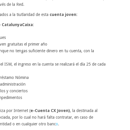
vés de la Red.
iados a la tiutlaridad de esta
cuenta joven
:
 CatalunyaCaixa
:
ques
oven gratuitas el primer año
nque no tengas suficiente dinero en tu cuenta, con la
el ISM, el ingreso en la cuenta se realizará el día 25 de cada
 Préstamo Nómina
administración
os y conciertos
 impedimentos
iza por Internet (
e-Cuenta CX Joven)
, la destinada al
ciada, por lo cual no hará falta contratar, en caso de
entidad o en cualquier otro banc
o
.