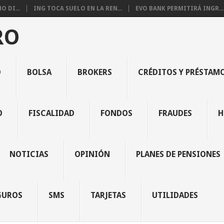
 DI...
ING TOCA SUELO EN LA REN...
EVO BANK PERMITIRÁ INGR...
RO
O
BOLSA
BROKERS
CRÉDITOS Y PRÉSTAM
O
FISCALIDAD
FONDOS
FRAUDES
H
NOTICIAS
OPINIÓN
PLANES DE PENSIONES
GUROS
SMS
TARJETAS
UTILIDADES