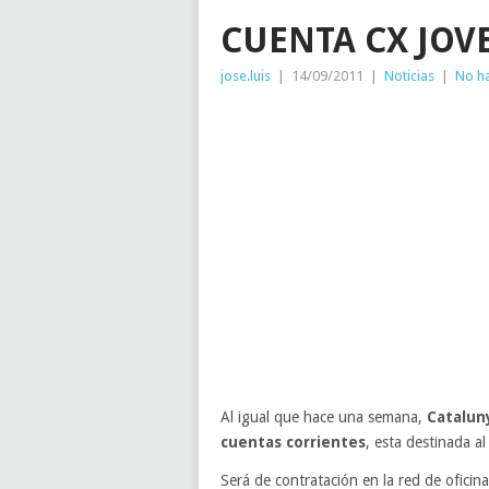
CUENTA CX JOV
jose.luis
|
14/09/2011
|
Noticias
|
No h
Al igual que hace una semana,
Catalun
cuentas corrientes
, esta destinada a
Será de contratación en la red de oficin