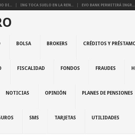
 DI...
ING TOCA SUELO EN LA REN...
EVO BANK PERMITIRÁ INGR...
RO
O
BOLSA
BROKERS
CRÉDITOS Y PRÉSTAM
O
FISCALIDAD
FONDOS
FRAUDES
H
NOTICIAS
OPINIÓN
PLANES DE PENSIONES
GUROS
SMS
TARJETAS
UTILIDADES