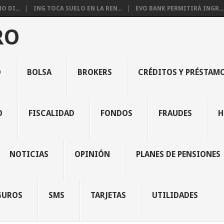
 DI...
ING TOCA SUELO EN LA REN...
EVO BANK PERMITIRÁ INGR...
RO
O
BOLSA
BROKERS
CRÉDITOS Y PRÉSTAM
O
FISCALIDAD
FONDOS
FRAUDES
H
NOTICIAS
OPINIÓN
PLANES DE PENSIONES
GUROS
SMS
TARJETAS
UTILIDADES