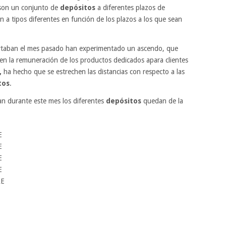
son un conjunto de
depósitos
a diferentes plazos de
 a tipos diferentes en función de los plazos a los que sean
ertaban el mes pasado han experimentado un ascendo, que
en la remuneración de los productos dedicados apara clientes
,
ha hecho que se estrechen las distancias con respecto a las
tos
.
ran durante este mes los diferentes
depósitos
quedan de la
E
E
E
E
AE